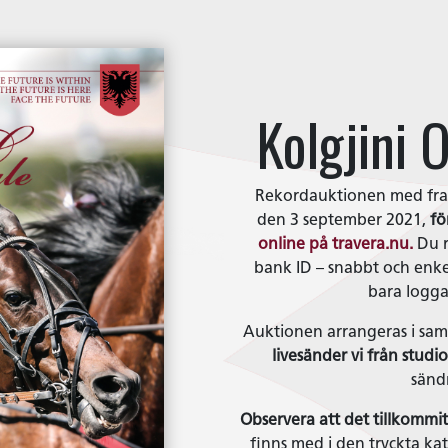
Kolgjini 
Rekordauktionen med fram
den 3 september 2021,
för
online på travera.nu.
Du r
bank ID – snabbt och enke
bara logga
Auktionen arrangeras i sa
livesänder vi från studi
sänd
Observera att det tillkommit
finns med i den tryckta ka