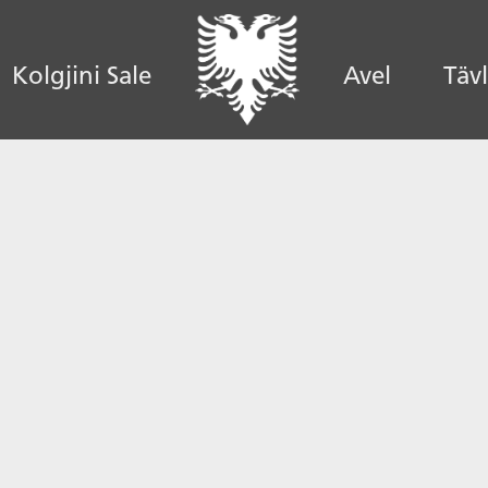
Kolgjini Sale
Avel
Täv