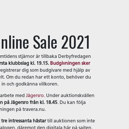
Online Sale 2021
tidens stjärnor är tillbaka Derbyfredagen
sta klubbslag kl. 19.15.
Budgivningen sker
egistrerar dig som budgivare med hjälp av
lt. Om du redan har ett konto, behöver du
 in och godkänna villkoren.
marbete med
Jägersro.
Under auktionskvällen
on på Jägersro från kl. 18.45
. Du kan följa
ningen på travera.nu.
 tre intressanta hästar
till auktionen som inte
talogen, däremot den digitala här på sajten.