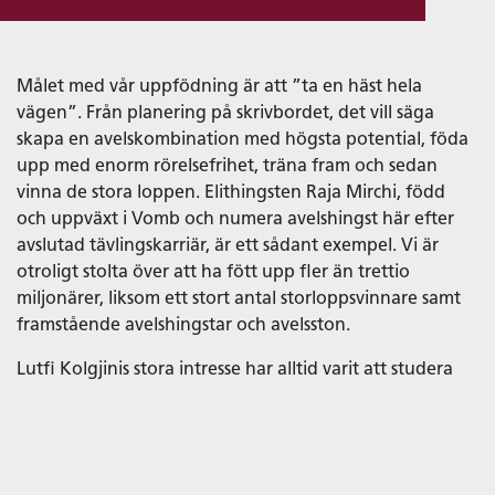
Målet med vår uppfödning är att ”ta en häst hela
vägen”. Från planering på skrivbordet, det vill säga
skapa en avelskombination med högsta potential, föda
upp med enorm rörelsefrihet, träna fram och sedan
vinna de stora loppen. Elithingsten Raja Mirchi, född
och uppväxt i Vomb och numera avelshingst här efter
avslutad tävlingskarriär, är ett sådant exempel. Vi är
otroligt stolta över att ha fött upp fler än trettio
miljonärer, liksom ett stort antal storloppsvinnare samt
framstående avelshingstar och avelsston.
Lutfi Kolgjinis stora intresse har alltid varit att studera
blodslinjer. Otroligt många timmars studerande av
stamboken har givit kunnande och resultat. Tesen är att
gener och talang måste gå hand i hand. Våra fölston,
liksom avelshingstar, representerar just detta.